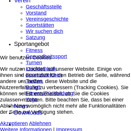
Verein
Geschäftsstelle
Vorstand
Vereinsgeschichte
Sportstätten
Wir suchen dich
Satzung
Sportangebot
Fitness
Gesundheitssport
Wir benutzen Cookies
Turnen
Leichtathletik
Wir nutzen Cookies auf unserer Website. Einige von
Sportabzeichen
ihnen sind essenziell für den Betrieb der Seite, während
Tanzen
andere uns helfen, diese Website und die
Ballett
Nutzererfahrung zu verbessern (Tracking Cookies). Sie
Fitness/Rückbildung
können selbst entscheiden, ob Sie die Cookies
Yoga
zulassen möchten. Bitte beachten Sie, dass bei einer
News
Ablehnung womöglich nicht mehr alle Funktionalitäten
der Seite zur Verfügung stehen.
Downloads
Akzeptieren
Ablehnen
Weitere Informationen
|
Impressum