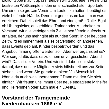
Motto "Sport macht Spass" treiben wir Sport, feiern Feste und
bestreiten Wettkämpfe in den unterschiedlichsten Sportarten.
Um einen so großen Verein am Laufen zu halten, benötigt es
viele helfende Hände. Denn nur gemeinsam kann man was
erreichen. Dabei spielt das Ehrenamt eine große Rolle. Egal
ob Übungsleiter, ausgebildete Trainer oder Mitarbeiter im
Vorstand, wir alle verfolgen ein Ziel, einen Verein aufrecht zu
erhalten, der uns mehr gibt als nur den Sport. In der heutigen
Zeit wird es immer mehr als selbstverständlich angesehen,
dass Events geplant, Kinder bespaßt werden und das
Angebot immer größer werden soll. Aber wer organisiert es?
Wer sorgt dafür, dass es zu einem unvergesslichen Abend
wird? Das ist der Verein. Und wir sind dabei sehr stolz
darauf, dass unsere Mitglieder stets hilfsbereit uns zur Seite
stehen. Und wenn Sie gerade denken: "Ja Mensch ich
könnte da auch was übernehmen." Dann melden Sie sich
einfach. Wir freuen uns immer über neue engagierte Mithelfer
und Helferinnen oder auch mal ein DANKE.
Vorstand der Turngemeinde
Niedernhausen 1896 e.V.