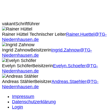
vakant
Schriftführer
Rainer Hüttel
Technischer Leiter
Rainer.Huettel@TG-
Niedernhausen.de
Ingrid Zahnow
Beisitzerin
Ingrid.Zahnow@TG-
Niedernhausen.de
Evelyn Schöfer
Beisitzerin
Evelyn.Schoefer@TG-
Niedernhausen.de
Andreas Stähler
Beisitzer
Andreas.Staehler@TG-
Niedernhausen.de
Impressum
Datenschutzerklärung
Login