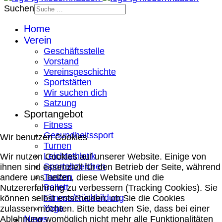
Suchen
Home
Verein
Geschäftsstelle
Vorstand
Vereinsgeschichte
Sportstätten
Wir suchen dich
Satzung
Sportangebot
Fitness
Gesundheitssport
Wir benutzen Cookies
Turnen
Leichtathletik
Wir nutzen Cookies auf unserer Website. Einige von
Sportabzeichen
ihnen sind essenziell für den Betrieb der Seite, während
Tanzen
andere uns helfen, diese Website und die
Ballett
Nutzererfahrung zu verbessern (Tracking Cookies). Sie
Fitness/Rückbildung
können selbst entscheiden, ob Sie die Cookies
Yoga
zulassen möchten. Bitte beachten Sie, dass bei einer
News
Ablehnung womöglich nicht mehr alle Funktionalitäten