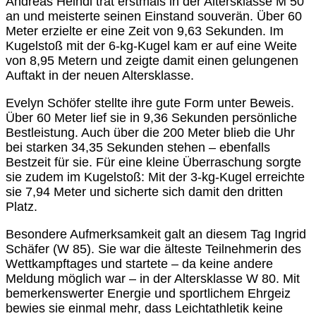
Andreas Heindl trat erstmals in der Altersklasse M 50
an und meisterte seinen Einstand souverän. Über 60
Meter erzielte er eine Zeit von 9,63 Sekunden. Im
Kugelstoß mit der 6-kg-Kugel kam er auf eine Weite
von 8,95 Metern und zeigte damit einen gelungenen
Auftakt in der neuen Altersklasse.
Evelyn Schöfer stellte ihre gute Form unter Beweis.
Über 60 Meter lief sie in 9,36 Sekunden persönliche
Bestleistung. Auch über die 200 Meter blieb die Uhr
bei starken 34,35 Sekunden stehen – ebenfalls
Bestzeit für sie. Für eine kleine Überraschung sorgte
sie zudem im Kugelstoß: Mit der 3-kg-Kugel erreichte
sie 7,94 Meter und sicherte sich damit den dritten
Platz.
Besondere Aufmerksamkeit galt an diesem Tag Ingrid
Schäfer (W 85). Sie war die älteste Teilnehmerin des
Wettkampftages und startete – da keine andere
Meldung möglich war – in der Altersklasse W 80. Mit
bemerkenswerter Energie und sportlichem Ehrgeiz
bewies sie einmal mehr, dass Leichtathletik keine