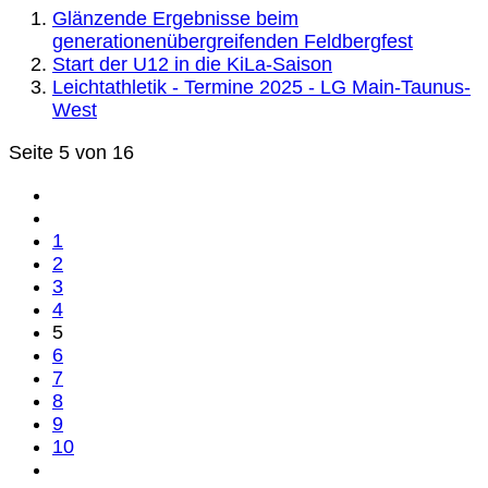
Glänzende Ergebnisse beim
generationenübergreifenden Feldbergfest
Start der U12 in die KiLa-Saison
Leichtathletik - Termine 2025 - LG Main-Taunus-
West
Seite 5 von 16
1
2
3
4
5
6
7
8
9
10