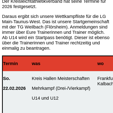
Der Kreisleichtathletikverband hat seine Termine für
2026 festgesetzt.
Daraus ergibt sich unsere Wettkampfliste für die LG
Main-Taunus-West. Das ist unsere Startgemeinschaft
mit der TG Weilbach (Flörsheim). Anmeldungen sind
immer über Eure Trainerinnen und Trainer möglich.
Ab U14 wird ein Startpass benötigt. Dieser ist ebenso
über die Trainerinnen und Trainer rechtzeitig und
einmalig zu beantragen.
Termin
was
wo
So.
Kreis Hallen Meisterschaften
Frankfur
Kalbac
22.02.2026
Mehrkampf (Drei-/Vierkampf)
U14 und U12