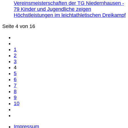
Vereinsmeisterschaften der TG Niedernhausen -
79 Kinder und Jugendliche zeigen
Höchstleistungen im leichtathletischen Dreikampf
Seite 4 von 16
1
2
3
4
5
6
7
8
9
10
Impressum