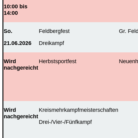
10:00 bis
14:00
So.
Feldbergfest
Gr. Fel
21.06.2026
Dreikampf
Wird
Herbstsportfest
Neuenh
nachgereicht
Wird
Kreismehrkampfmeisterschaften
nachgereicht
Drei-/Vier-/Fünfkampf